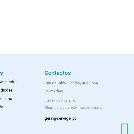
is
Contactos
rivacidade
Rua da Silva, Gondar, 4835-564
ndições
Guimarães
Consumo
+351 927 652 416
da
Chamada para rede móvel nacional
geral@servegel.pt