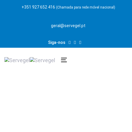
Skip
Skip
+351 927 652 416
(Chamada para rede móvel nacional)
links
to
content
geral@servegel.pt
Siga-nos
Toggle
navigation