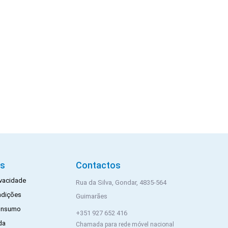
is
Contactos
rivacidade
Rua da Silva, Gondar, 4835-564
ndições
Guimarães
Consumo
+351 927 652 416
da
Chamada para rede móvel nacional