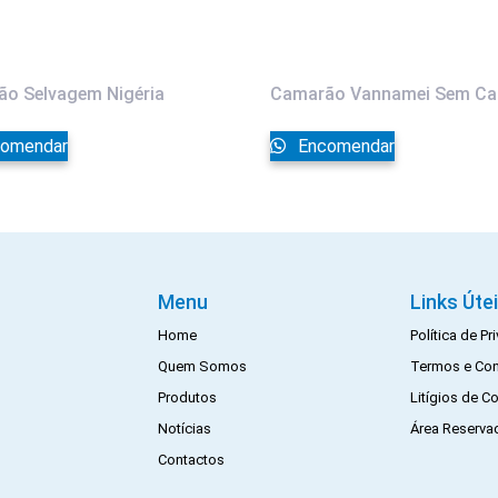
o Selvagem Nigéria
Camarão Vannamei Sem Ca
omendar
Encomendar
Menu
Links Úte
Home
Política de P
Quem Somos
Termos e Co
Produtos
Litígios de 
Notícias
Área Reserva
Contactos