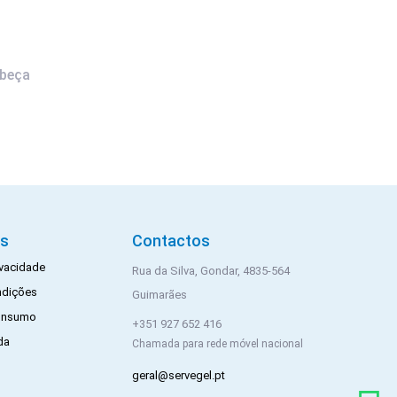
beça
is
Contactos
rivacidade
Rua da Silva, Gondar, 4835-564
ndições
Guimarães
Consumo
+351 927 652 416
da
Chamada para rede móvel nacional
geral@servegel.pt